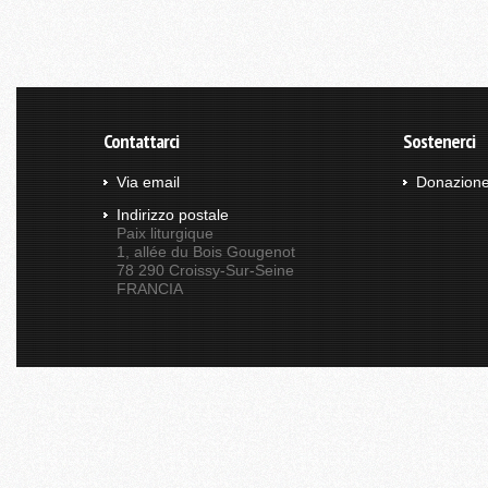
Contattarci
Sostenerci
Via email
Donazion
Indirizzo postale
Paix liturgique
1, allée du Bois Gougenot
78 290 Croissy-Sur-Seine
FRANCIA