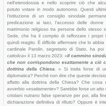
nell’eterodossia e nello scoprire ciò che al
potuto votare in modo autonomo. Questi ulti
l’istituzione di un consiglio sinodale permane
predicazione ai laici, l’accesso delle donne a
matrimonio religioso tra persone dello stesso 
Sede, che ha il compito di rafforzare i propri f
quindi reagito. È difficile affermare che lo abbia
cardinale Parolin, segretario di Stato, ha poi
cattolica
» il 13 marzo 2023: «
Il cammino sinoda
che non corrispondono esattamente a ciò c
dottrina della Chiesa
.
» Si tratta forse di u
diplomatica? Perché non dire che queste decisi
affatto alla dottrina della Chiesa? Che cosa c
avverbio «
esattamente
»? Sarebbe forse un atto d
cristiani nutrano false speranze per poi, alla f
dichiarazione definitiva di rifiuto? Oppure è int