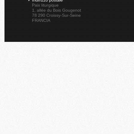
Indirizzo postale
Paix liturgique
1, allée du Bois Gougenot
78 290 Croissy-Sur-Seine
FRANCIA