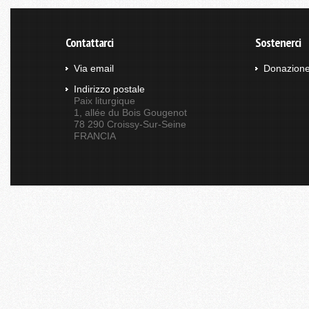
Contattarci
Sostenerci
Via email
Donazion
Indirizzo postale
Paix liturgique
1, allée du Bois Gougenot
78 290 Croissy-Sur-Seine
FRANCIA